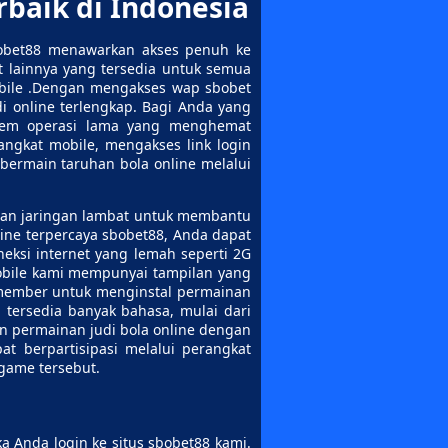
rbaik di Indonesia
sbobet88 menawarkan akses penuh ke
 lainnya yang tersedia untuk semua
obile .Dengan mengakses wap sbobet
 online terlengkap. Bagi Anda yang
stem operasi lama yang menghemat
angkat mobile, mengakses link login
 bermain taruhan bola online melalui
ngan jaringan lambat untuk membantu
ine terpercaya sbobet88, Anda dapat
ksi internet yang lemah seperti 2G
mobile kami mempunyai tampilan yang
member untuk menginstal permainan
tersedia banyak bahasa, mulai dari
kan permainan judi bola online dengan
t berpartisipasi melalui perangkat
game tersebut.
a Anda login ke situs sbobet88 kami.