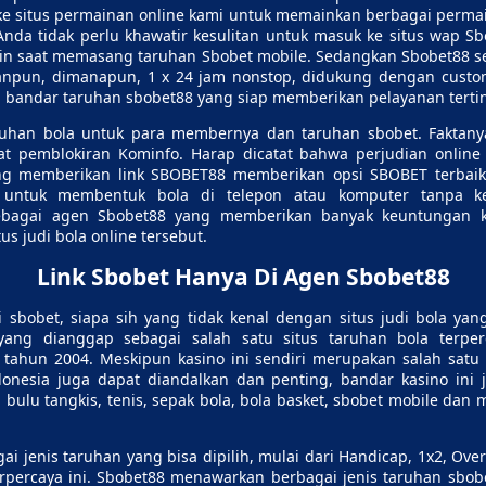
 situs permainan online kami untuk memainkan berbagai permain
Anda tidak perlu khawatir kesulitan untuk masuk ke situs wap S
n saat memasang taruhan Sbobet mobile. Sedangkan Sbobet88 seb
npun, dimanapun, 1 x 24 jam nonstop, didukung dengan custome
n bandar taruhan sbobet88 yang siap memberikan pelayanan terting
ruhan bola untuk para membernya dan taruhan sbobet. Faktany
t pemblokiran Kominfo. Harap dicatat bahwa perjudian online 
ng memberikan link SBOBET88 memberikan opsi SBOBET terbaik
i untuk membentuk bola di telepon atau komputer tanpa ke
ebagai agen Sbobet88 yang memberikan banyak keuntungan 
s judi bola online tersebut.
Link Sbobet Hanya Di Agen Sbobet88
sbobet, siapa sih yang tidak kenal dengan situs judi bola yang
yang dianggap sebagai salah satu situs taruhan bola terperc
 tahun 2004. Meskipun kasino ini sendiri merupakan salah sat
donesia juga dapat diandalkan dan penting, bandar kasino ini
 bulu tangkis, tenis, sepak bola, bola basket, sbobet mobile dan
gai jenis taruhan yang bisa dipilih, mulai dari Handicap, 1x2, Ov
terpercaya ini. Sbobet88 menawarkan berbagai jenis taruhan sbobe