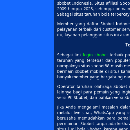
sbobet Indonesia. Situs afiliasi S
2009 hingga 2023, sehingga pemain t
Sebagai situs taruhan bola terperc
Member yang daftar Sbobet Indone
pelayanan terbaik dari customer ser
itu, layanan pelanggan situs ini ak
T
Sebagai link
login sbobet
terbaik pa
taruhan yang tersebar dan populer
nampaknya situs sbobet88 masih mend
bermain sbobet mobile di situs kam
banyak member yang bergabung dan d
Operator taruhan olahraga Sbobet m
lainnya bagi para pemain yang ingi
versi PC Sbobet, dan bahkan versi Sb
Jika Anda mengalami masalah dalam
melalui live chat, WhatsApp yang s
berusaha memudahkan para pemain
permainan Sbobet tanpa ada kekhaw
situs judi bola Sbobet, karena yang