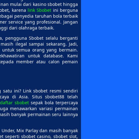
an mulai dari kasino sbobet hingga
bobet, karena
link Sbobet
ini berguna
agai penyedia taruhan bola terbaik
r service yang profesional. Jangan
gi dari olahraga terbaik.
a, pengguna Sbobet selalu berganti
masih ilegal sampai sekarang. Jadi,
 untuk semua orang yang bermain.
khawatiran untuk database. Kami
kepada member atau calon pemain
 satu ini? Link sbobet resmi sendiri
aya di Asia. Situs sbobet88 telah
u
daftar sbobet
sepak bola terpercaya
 juga menawarkan variasi permainan
 masih banyak permainan seru lainnya
er Under, Mix Parlay dan masih banyak
t seperti sbobet casino, sbobet slot,