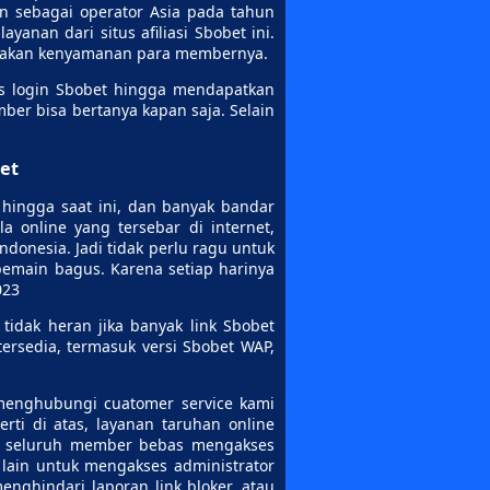
an sebagai operator Asia pada tahun
anan dari situs afiliasi Sbobet ini.
tamakan kenyamanan para membernya.
s login Sbobet hingga mendapatkan
ber bisa bertanya kapan saja. Selain
et
 hingga saat ini, dan banyak bandar
 online yang tersebar di internet,
donesia. Jadi tidak perlu ragu untuk
pemain bagus. Karena setiap harinya
023
tidak heran jika banyak link Sbobet
ersedia, termasuk versi Sbobet WAP,
 menghubungi cuatomer service kami
rti di atas, layanan taruhan online
u seluruh member bebas mengakses
lain untuk mengakses administrator
enghindari laporan link bloker, atau